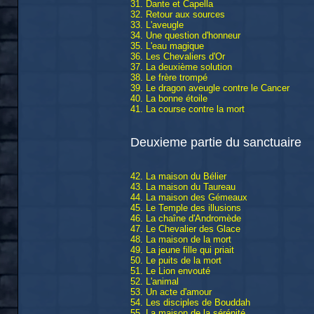
31. Dante et Capella
32. Retour aux sources
33. L'aveugle
34. Une question d'honneur
35. L'eau magique
36. Les Chevaliers d'Or
37. La deuxième solution
38. Le frère trompé
39. Le dragon aveugle contre le Cancer
40. La bonne étoile
41. La course contre la mort
Deuxieme partie du sanctuaire
42. La maison du Bélier
43. La maison du Taureau
44. La maison des Gémeaux
45. Le Temple des illusions
46. La chaîne d'Andromède
47. Le Chevalier des Glace
48. La maison de la mort
49. La jeune fille qui priait
50. Le puits de la mort
51. Le Lion envouté
52. L'animal
53. Un acte d'amour
54. Les disciples de Bouddah
55. La maison de la sérénité