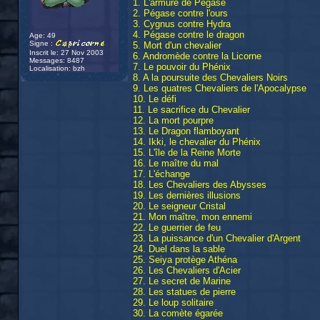
1. L'armure de Pégase
2. Pégase contre l'ours
3. Cygnus contre Hydra
4. Pégase contre le dragon
Age: 49
Signe :
5. Mort d'un chevalier
Inscrit le: 27 Nov 2003
6. Andromède contre la Licorne
Messages: 8487
7. Le pouvoir du Phénix
Localisation: bzh
8. A la poursuite des Chevaliers Noirs
9. Les quatres Chevaliers de l'Apocalypse
10. Le défi
11. Le sacrifice du Chevalier
12. La mort pourpre
13. Le Dragon flamboyant
14. Ikki, le chevalier du Phénix
15. L'île de la Reine Morte
16. Le maître du mal
17. L'échange
18. Les Chevaliers des Abysses
19. Les dernières illusions
20. Le seigneur Cristal
21. Mon maître, mon ennemi
22. Le guerrier de feu
23. La puissance d'un Chevalier d'Argent
24. Duel dans la sable
25. Seiya protège Athéna
26. Les Chevaliers d'Acier
27. Le secret de Marine
28. Les statues de pierre
29. Le loup solitaire
30. La comète égarée