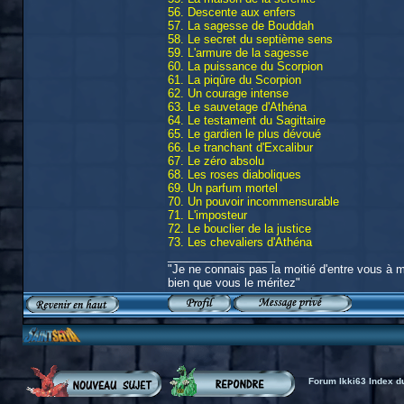
56. Descente aux enfers
57. La sagesse de Bouddah
58. Le secret du septième sens
59. L'armure de la sagesse
60. La puissance du Scorpion
61. La piqûre du Scorpion
62. Un courage intense
63. Le sauvetage d'Athéna
64. Le testament du Sagittaire
65. Le gardien le plus dévoué
66. Le tranchant d'Excalibur
67. Le zéro absolu
68. Les roses diaboliques
69. Un parfum mortel
70. Un pouvoir incommensurable
71. L'imposteur
72. Le bouclier de la justice
73. Les chevaliers d'Athéna
_________________
"Je ne connais pas la moitié d'entre vous à mo
bien que vous le méritez"
Forum Ikki63 Index d