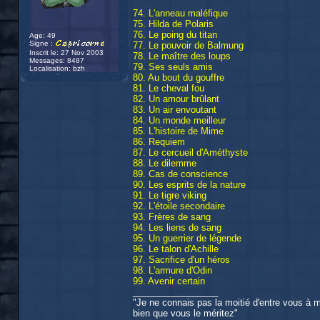
74. L'anneau maléfique
75. Hilda de Polaris
76. Le poing du titan
Age: 49
Signe :
77. Le pouvoir de Balmung
Inscrit le: 27 Nov 2003
78. Le maître des loups
Messages: 8487
79. Ses seuls amis
Localisation: bzh
80. Au bout du gouffre
81. Le cheval fou
82. Un amour brûlant
83. Un air envoutant
84. Un monde meilleur
85. L'histoire de Mime
86. Requiem
87. Le cercueil d'Améthyste
88. Le dilemme
89. Cas de conscience
90. Les esprits de la nature
91. Le tigre viking
92. L'étoile secondaire
93. Frères de sang
94. Les liens de sang
95. Un guerrier de légende
96. Le talon d'Achille
97. Sacrifice d'un héros
98. L'armure d'Odin
99. Avenir certain
_________________
"Je ne connais pas la moitié d'entre vous à mo
bien que vous le méritez"