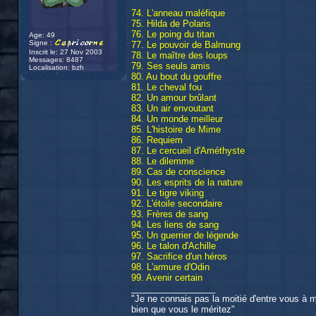
74. L'anneau maléfique
75. Hilda de Polaris
76. Le poing du titan
Age: 49
Signe :
77. Le pouvoir de Balmung
Inscrit le: 27 Nov 2003
78. Le maître des loups
Messages: 8487
79. Ses seuls amis
Localisation: bzh
80. Au bout du gouffre
81. Le cheval fou
82. Un amour brûlant
83. Un air envoutant
84. Un monde meilleur
85. L'histoire de Mime
86. Requiem
87. Le cercueil d'Améthyste
88. Le dilemme
89. Cas de conscience
90. Les esprits de la nature
91. Le tigre viking
92. L'étoile secondaire
93. Frères de sang
94. Les liens de sang
95. Un guerrier de légende
96. Le talon d'Achille
97. Sacrifice d'un héros
98. L'armure d'Odin
99. Avenir certain
_________________
"Je ne connais pas la moitié d'entre vous à mo
bien que vous le méritez"