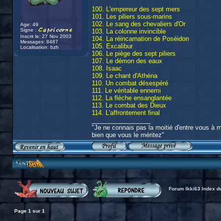
100. L'empereur des sept mers
101. Les piliers sous-marins
102. Le sang des chevaliers d'Or
Age: 49
Signe :
103. La colonne invincible
Inscrit le: 27 Nov 2003
104. La réincarnation de Poséidon
Messages: 8487
105. Excalibur
Localisation: bzh
106. Le piège des sept piliers
107. Le démon des eaux
108. Isaac
109. Le chant d'Athéna
110. Un combat désespéré
111. Le véritable ennemi
112. La flèche ensanglantée
113. Le combat des Dieux
114. L'affrontement final
_________________
"Je ne connais pas la moitié d'entre vous à mo
bien que vous le méritez"
Forum Ikki63 Index d
Page
1
sur
1