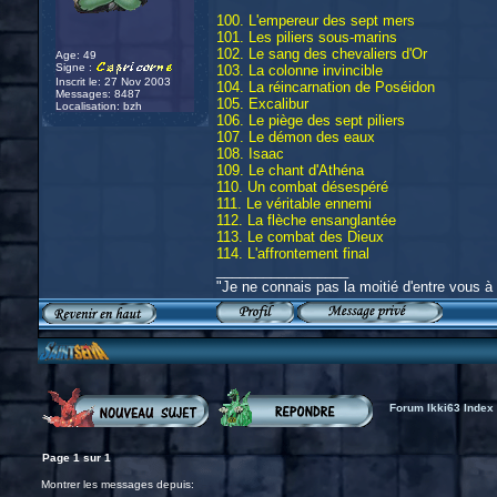
100. L'empereur des sept mers
101. Les piliers sous-marins
102. Le sang des chevaliers d'Or
Age: 49
Signe :
103. La colonne invincible
Inscrit le: 27 Nov 2003
104. La réincarnation de Poséidon
Messages: 8487
105. Excalibur
Localisation: bzh
106. Le piège des sept piliers
107. Le démon des eaux
108. Isaac
109. Le chant d'Athéna
110. Un combat désespéré
111. Le véritable ennemi
112. La flèche ensanglantée
113. Le combat des Dieux
114. L'affrontement final
_________________
"Je ne connais pas la moitié d'entre vous à 
Forum Ikki63 Index
Page
1
sur
1
Montrer les messages depuis: