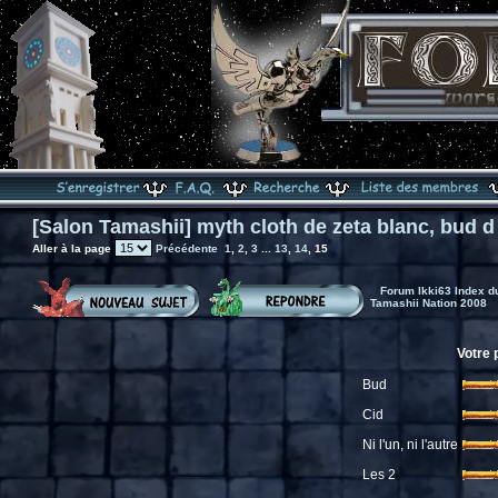
[Salon Tamashii] myth cloth de zeta blanc, bud d
Aller à la page
Précédente
1
,
2
,
3
...
13
,
14
,
15
Forum Ikki63 Index d
Tamashii Nation 2008
Votre 
Bud
Cid
Ni l'un, ni l'autre
Les 2