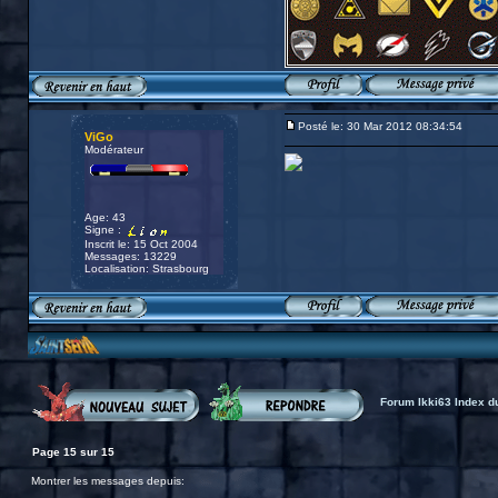
Posté le: 30 Mar 2012 08:34:54
ViGo
Modérateur
Age: 43
Signe :
Inscrit le: 15 Oct 2004
Messages: 13229
Localisation: Strasbourg
Forum Ikki63 Index d
Page
15
sur
15
Montrer les messages depuis: