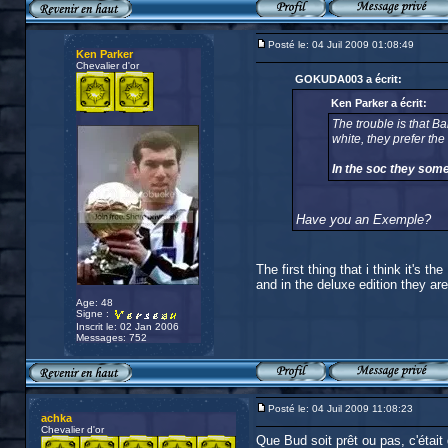
Posté le: 04 Juil 2009 01:08:49
Ken Parker
Chevalier d'or
GOKUDA003 a écrit:
Ken Parker a écrit:
The trouble is that B
white, they prefer the
In the soc they som
Have you an Exemple?
The first thing that i think it's 
and in the deluxe edition they are
Age: 48
Signe :
Inscrit le: 02 Jan 2006
Messages: 752
Posté le: 04 Juil 2009 11:08:23
achka
Chevalier d'or
Que Bud soit prêt ou pas, c'était q