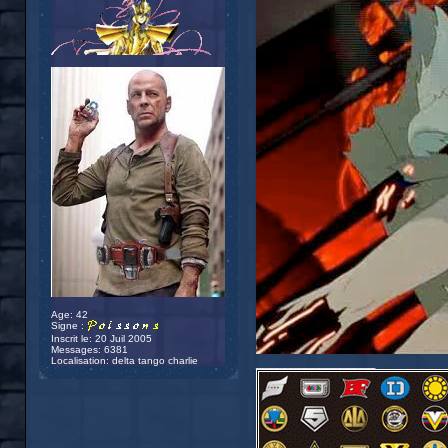
Age: 42
Signe :
Inscrit le: 20 Juil 2005
Messages: 6381
_________________
Localisation: delta tango charlie