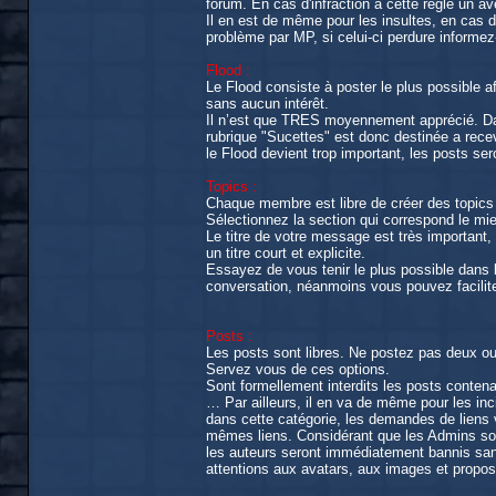
forum. En cas d'infraction à cette règle un a
Il en est de même pour les insultes, en cas 
problème par MP, si celui-ci perdure informe
Flood :
Le Flood consiste à poster le plus possible a
sans aucun intérêt.
Il n’est que TRES moyennement apprécié. Dan
rubrique "Sucettes" est donc destinée a recevoi
le Flood devient trop important, les posts se
Topics :
Chaque membre est libre de créer des topics t
Sélectionnez la section qui correspond le mi
Le titre de votre message est très important,
un titre court et explicite.
Essayez de vous tenir le plus possible dans l
conversation, néanmoins vous pouvez faciliter
Posts :
Les posts sont libres. Ne postez pas deux ou p
Servez vous de ces options.
Sont formellement interdits les posts contenan
… Par ailleurs, il en va de même pour les inc
dans cette catégorie, les demandes de liens v
mêmes liens. Considérant que les Admins so
les auteurs seront immédiatement bannis san
attentions aux avatars, aux images et propos