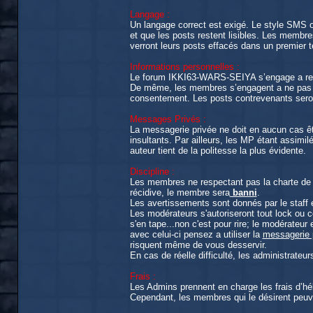
Langage :
Un langage correct est exigé. Le style SMS ou
et que les posts restent lisibles. Les memb
verront leurs posts effacés dans un premier 
Informations personnelles :
Le forum IKKI63-WARS-SEIYA s’engage a respe
De même, les membres s’engagent a ne pas do
consentement. Les posts contrevenants seron
Messages Privés :
La messagerie privée ne doit en aucun cas ê
insultants. Par ailleurs, les MP étant assimil
auteur tient de la politesse la plus évidente.
Discipline :
Les membres ne respectant pas la charte de c
récidive, le membre sera
banni
.
Les avertissements sont donnés par le staff e
Les modérateurs s'autoriseront tout lock ou ce
s'en tape...non c'est pour rire; le modérateur 
avec celui-ci pensez a utiliser la
messagerie 
risquent même de vous desservir.
En cas de réelle difficulté, les administrateu
Frais :
Les Admins prennent en charge les frais d
Cependant, les membres qui le désirent peuven