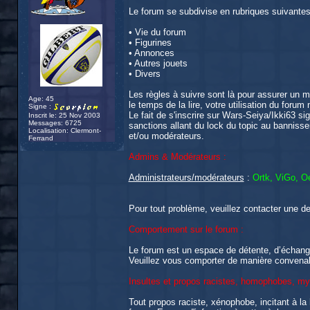
Le forum se subdivise en rubriques suivantes
• Vie du forum
• Figurines
• Annonces
• Autres jouets
• Divers
Les règles à suivre sont là pour assurer un m
Age: 45
le temps de la lire, votre utilisation du forum 
Signe :
Le fait de s'inscrire sur Wars-Seiya/Ikki63 si
Inscrit le: 25 Nov 2003
Messages: 6725
sanctions allant du lock du topic au banniss
Localisation: Clermont-
et/ou modérateurs.
Ferrand
Admins & Modérateurs :
Administrateurs/modérateurs
:
Ortk, ViGo, Oe
Pour tout problème, veuillez contacter une d
Comportement sur le forum :
Le forum est un espace de détente, d’échan
Veuillez vous comporter de manière convenabl
Insultes et propos racistes, homophobes, my
Tout propos raciste, xénophobe, incitant à l