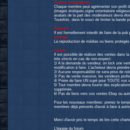
Avatars & signatures :
Chaque membre peut agrémenter son profil d’u
(images érotiques,signe ostentatoire religieux
avatars de la part des modérateurs devra êtr
Toutefois, dans le souci de limiter la bande p
Publicité :
Il est formellement interdit de faire de la p
Piratage :
La reproduction de médias ou biens protegés par
Ventes :
Il est possible de réaliser des ventes dans la
très stricts en cas de non-respect.
1/ A la demande du vendeur, on lock une vente
modification à faire. L'acheteur devra prendr
2/ Aucune responsabilité ne sera prise de notr
3/ Pas de vente massive, les vendeurs profe
4/ Prière de faire UN sujet pour TOUTE vos 
5/ Tout membre devra fournir des explications
supprimée.
6/ Pas de liens vers vos ventes Ebay ou autre
Pour les nouveaux membres: prenez le temps d
membres déjà présents d'avoir à faire à aut
Merci d'avoir pris le temps de lire cette charte
L'équipe du forum