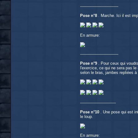
-------------------------------
Pose n°8
. Marche. Ici il est im
En armure:
-------------------------------
Pose n°9
. Pour ceux qui voudrai
l'exercice, ce qui ne sera pas l
selon le bras, jambes repliées à 
-----------------------------
Pose n°10
. Une pose qui est in
le loup.
En armure: