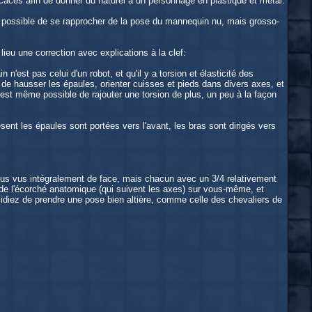
icaces afin de donner du naturel à un personnage en plastique et métal.
ns possible de se rapprocher de la pose du mannequin nu, mais grosso-
lieu une correction avec explications à la clef:
est pas celui d'un robot, et qu'il y a torsion et élasticité des
e hausser les épaules, orienter cuisses et pieds dans divers axes, et
l est même possible de rajouter une torsion de plus, un peu à la façon
sent les épaules sont portées vers l'avant, les bras sont dirigés vers
nt plus vus intégralement de face, mais chacun avec un 3/4 relativement
s de l'écorché anatomique (qui suivent les axes) sur vous-même, et
idiez de prendre une pose bien altière, comme celle des chevaliers de