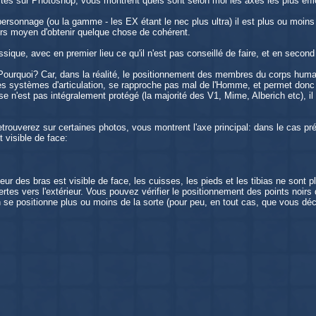
ites sur Photoshop, vous montrent quels sont selon moi les axes les plus eff
 personnage (ou la gamme - les EX étant le nec plus ultra) il est plus ou moi
urs moyen d'obtenir quelque chose de cohérent.
sique, avec en premier lieu ce qu'il n'est pas conseillé de faire, et en second 
ourquoi? Car, dans la réalité, le positionnement des membres du corps humain n'
s systèmes d'articulation, se rapproche pas mal de l'Homme, et permet donc d
se n'est pas intégralement protégé (la majorité des V1, Mime, Alberich etc), i
trouverez sur certaines photos, vous montrent l'axe principal: dans le cas pré
t visible de face:
térieur des bras est visible de face, les cuisses, les pieds et les tibias ne so
rtes vers l'extérieur. Vous pouvez vérifier le positionnement des points noir
 se positionne plus ou moins de la sorte (pour peu, en tout cas, que vous déc