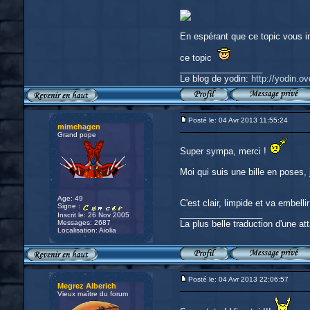
En espérant que ce topic vous int
ce topic
_________________
Le blog de yodin:
http://yodin.o
Posté le: 04 Avr 2013 11:55:24
mimehagen
Grand pope
Super sympa, merci !
Moi qui suis une bille en poses,
Age: 49
C'est clair, limpide et va embell
Signe :
_________________
Inscrit le: 26 Nov 2005
Messages: 2687
La plus belle traduction d'une att
Localisation: Aiolia
Posté le: 04 Avr 2013 22:06:57
Megrez Alberich
Vieux maître du forum