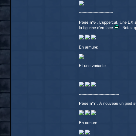
----------------------------
Pose n°6
. L'uppercut. Une EX s
la figurine d'en face
. Notez q
En armure:
Et une variante:
---------------------------------
Pose n°7
. À nouveau un pied s
En armure: