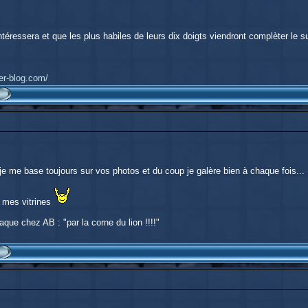
éressera et que les plus habiles de leurs dix doigts viendront complèter le suj
ver-blog.com/
 je me base toujours sur vos photos et du coup je galère bien à chaque fois...
ir mes vitrines
aque chez AB : "par la corne du lion !!!!"