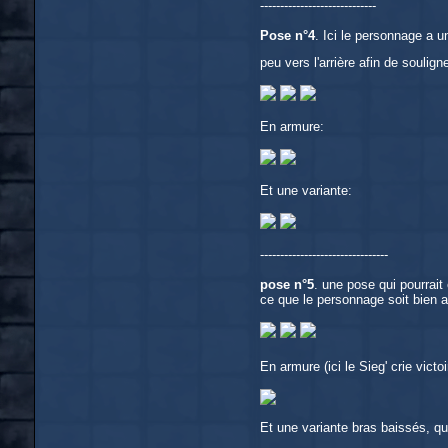
-----------------------------
Pose n°4
. Ici le personnage a u
peu vers l'arrière afin de soulign
En armure:
Et une variante:
--------------------------------
pose n°5
. une pose qui pourrait
ce que le personnage soit bien 
En armure (ici le Sieg' crie victo
Et une variante bras baissés, q