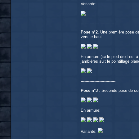
Variante:
---------------------------
Pose n°2
. Une première pose de
vers le haut:
En armure (ici le pied droit est 
jambières suit le pointillage bla
----------------------------
Pose n°3
. Seconde pose de comb
En armure:
Variante: