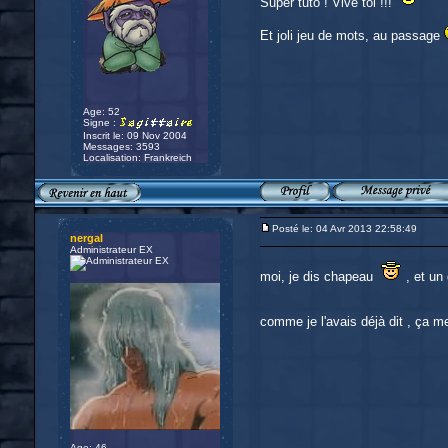
Super tuto ! Vive toi !!!
Et joli jeu de mots, au passage
Age: 52
Signe :
Inscrit le: 09 Nov 2004
Messages: 3593
Localisation: Frankreich
Posté le: 04 Avr 2013 22:58:49
nergal
Administrateur EX
moi, je dis chapeau
, et un 
comme je l'avais déjà dit , ça me
Age: 46