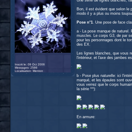
Une série de lignes blanches, fa
Bon, il est évident que selon le
modo il y a plus ou moins toujo
Pose n°1
. Une pose de face clas
a - La pose manque de naturel. P
muscles. Le corps G3, de par se
pour les personnages dont le tor
des EX.
Les lignes blanches, que vous re
l'intérieur, et l'axe des jambes es
Inscrit le: 09 Oct 2006
Messages: 2586
Localisation: Menton
b - Pose plus naturelle: ici l'in
marqué, et les épaules sont ouve
vous verrez que le corps humain
la série ^^):
En armure: