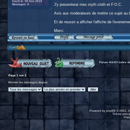
Inscrit le: 06 Aoû 2019
J'y presenterai mes myth cloth et F.O.C.
Messages: 9
Avis aux moderateurs de mettre ce sujet au b
Et de reussir a afficher l'affiche de l'eveneme
Merci.
Forum Ikki63 Index d
Page
1
sur
1
Montrer les messages depuis:
Powered by
phpBB
© 2001, 2
Thème princip
Copy