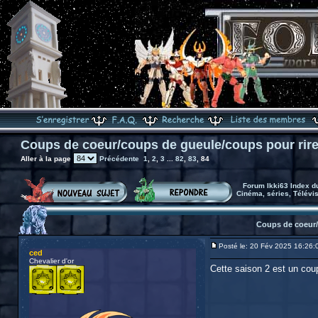
Coups de coeur/coups de gueule/coups pour rir
Aller à la page
Précédente
1
,
2
,
3
...
82
,
83
,
84
Forum Ikki63 Index d
Cinéma, séries, Télévi
Coups de coeur/
Posté le: 20 Fév 2025 16:26:
ced
Chevalier d'or
Cette saison 2 est un cou