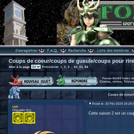
Coups de coeur/coups de gueule/coups pour rir
Aller à la page
Précédente
1
,
2
,
3
...
82
,
83
,
84
Forum Ikki63 Index d
Cinéma, séries, Télévi
Coups de coeur/
Posté le: 20 Fév 2025 16:26:
ced
Chevalier d'or
Cette saison 2 est un cou