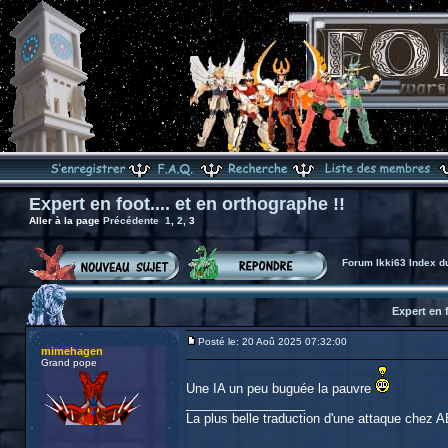
Expert en foot.... et en orthographe !!
Aller à la page
Précédente
1
,
2
,
3
Forum Ikki63 Index d
Expert en f
Posté le: 20 Aoû 2025 07:32:00
mimehagen
Grand pope
Une IA un peu buguée la pauvre
_________________
La plus belle traduction d'une attaque chez AB 