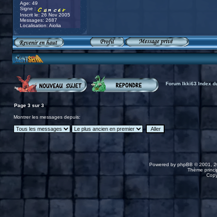
Age: 49
Signe :
Inscrit le: 26 Nov 2005
Messages: 2687
Localisation: Aiolia
Forum Ikki63 Index d
Page
3
sur
3
Montrer les messages depuis:
Powered by
phpBB
© 2001, 2
Thème princip
Copy