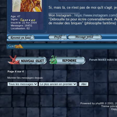
Si, mais là, ce n'est pas de moi qu'il s'agit. 
_________________
Mon Instagram :
https://www.instagram.com/j
Age: 47
"Débrouille toi pour écrire convenablement. Au
Signe :
Inscrit le: 22 Avr 2004
de mouler des briques" (philosophe fantôme)
Messages: 16451
Localisation: 62
Forum Ikki63 Index d
Page
4
sur
4
Montrer les messages depuis:
Powered by
phpBB
© 2001, 2
Thème princip
Copy