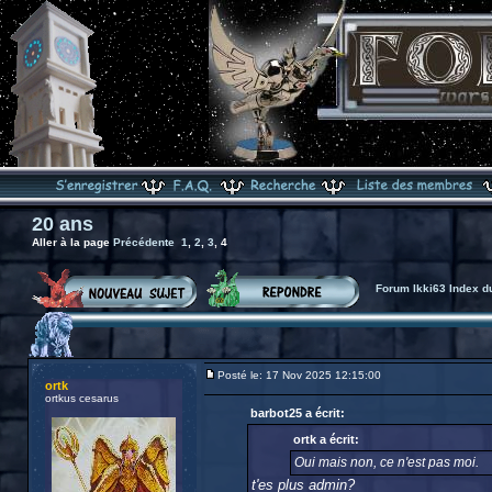
20 ans
Aller à la page
Précédente
1
,
2
,
3
,
4
Forum Ikki63 Index d
Posté le: 17 Nov 2025 12:15:00
ortk
ortkus cesarus
barbot25 a écrit:
ortk a écrit:
Oui mais non, ce n'est pas moi.
t'es plus admin?