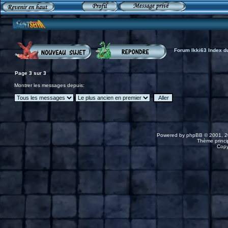
Forum Ikki63 Index d
Page
3
sur
3
Montrer les messages depuis:
Powered by
phpBB
© 2001, 2
Thème princip
Copy