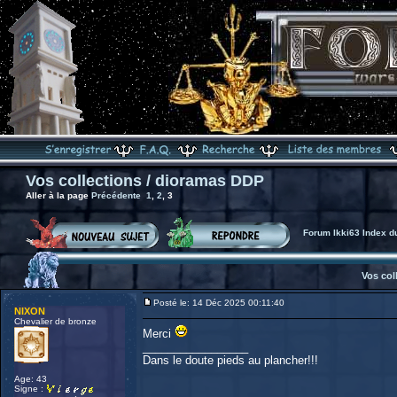
Vos collections / dioramas DDP
Aller à la page
Précédente
1
,
2
,
3
Forum Ikki63 Index d
Vos col
Posté le: 14 Déc 2025 00:11:40
NIXON
Chevalier de bronze
Merci
_________________
Dans le doute pieds au plancher!!!
Age: 43
Signe :