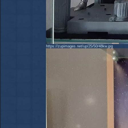
https://zupimages.net/up/25/50/48kw.jpg