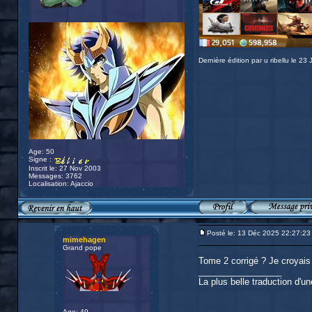
Dernière édition par u ribellu le 23
Age: 50
Signe :
Inscrit le: 27 Nov 2003
Messages: 3762
Localisation: Ajaccio
Posté le: 13 Déc 2025 22:27:23
mimehagen
Grand pope
Tome 2 corrigé ? Je croyais 
_________________
La plus belle traduction d'un
Age: 49