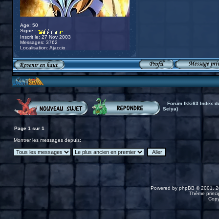
Age: 50
Signe :
Inscrit le: 27 Nov 2003
Messages: 3762
Localisation: Ajaccio
Forum Ikki63 Index d
Seiya)
Page
1
sur
1
Montrer les messages depuis:
Powered by
phpBB
© 2001, 2
Thème princip
Copy