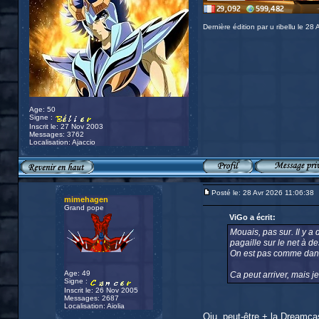
Dernière édition par u ribellu le 28
Age: 50
Signe :
Inscrit le: 27 Nov 2003
Messages: 3762
Localisation: Ajaccio
Posté le: 28 Avr 2026 11:06:38
mimehagen
Grand pope
ViGo a écrit:
Mouais, pas sur. Il y a
pagaille sur le net à d
On est pas comme dans
Age: 49
Ca peut arriver, mais je
Signe :
Inscrit le: 26 Nov 2005
Messages: 2687
Localisation: Aiolia
Oiu, peut-être + la Dreamc