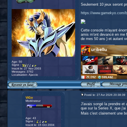
Seulement 10 jeux seront pro
https://www.gamekyo.com/bl
Cette console m'ayant énor
amis m'ont devancé en me fa
de mes 50 ans ) et autant vou
_________________
Age: 50
Signe :
Inscrit le: 27 Nov 2003
Messages: 3762
Localisation: Ajaccio
Posté le: 27 Avr 2026 20:38:39
ViGo
Modérateur
J'avais songé la prendre et a
que sur la Series X, que j'ai
Mais c'est clairement une b
Age: 43
Signe :
Inscrit le: 15 Oct 2004