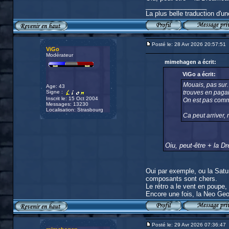
_________________
La plus belle traduction d'un
Posté le: 28 Avr 2026 20:57:51
ViGo
Modérateur
mimehagen a écrit:
ViGo a écrit:
Mouais, pas sur. 
Age: 43
Signe :
trouves en pagail
Inscrit le: 15 Oct 2004
On est pas comm
Messages: 13230
Localisation: Strasbourg
Ca peut arriver, 
Oiu, peut-être + la 
Oui par exemple, ou la Saturn
composants sont chers.
Le rétro a le vent en poupe
Encore une fois, la Neo Geo 
Posté le: 29 Avr 2026 07:36:47