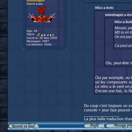
mimehagen
Grand pope
ViGo a écrit:
mimehagen a écri
ViGo a écrit
Mouais, pas
Age: 49
MD tu en t
Signe :
On est pa
Inscrit le: 26 Nov 2005
Messages: 2687
Localisation: Aiolia
Ca peut arr
Oiu, peut-être
Oui par exemple, ou la
où les composants so
Le rétro a le vent en
Encore une fois, la Ne
Du coup c'est toujours un sa
console + jeux faut pouvoir 
_________________
La plus belle traduction d'un