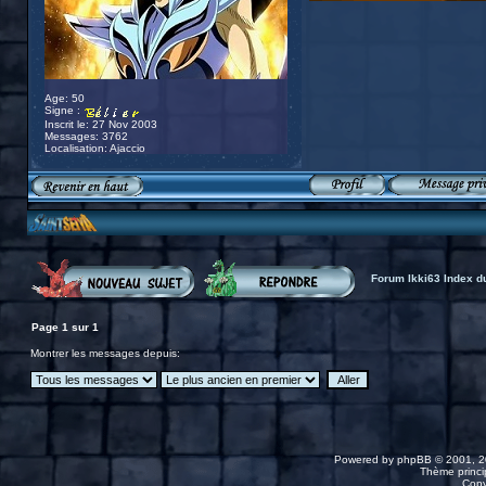
Age: 50
Signe :
Inscrit le: 27 Nov 2003
Messages: 3762
Localisation: Ajaccio
Forum Ikki63 Index d
Page
1
sur
1
Montrer les messages depuis:
Powered by
phpBB
© 2001, 2
Thème princip
Copy