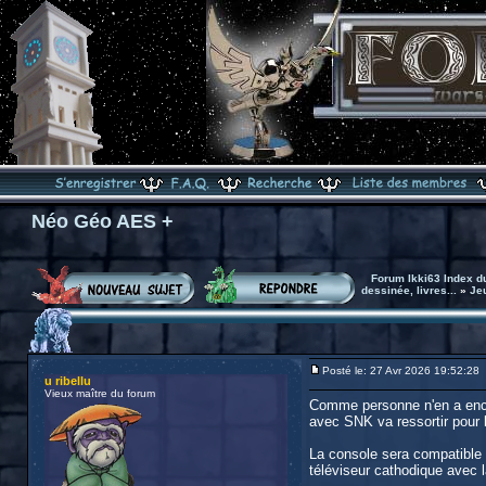
Néo Géo AES +
Forum Ikki63 Index d
dessinée, livres...
»
Je
Posté le: 27 Avr 2026 19:52:28
u ribellu
Vieux maître du forum
Comme personne n'en a encore
avec SNK va ressortir pour
La console sera compatible 
téléviseur cathodique avec 